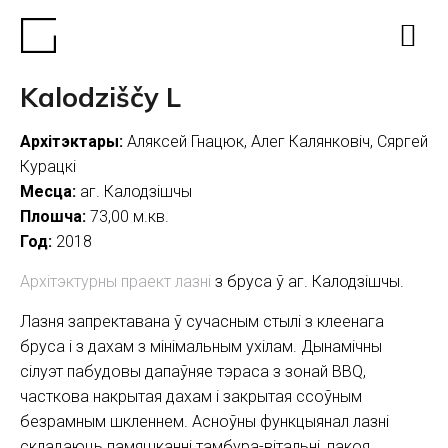
Kalodziščy L
Архітэктары:
Аляксей Гнацюк, Алег Калянковіч, Сяргей
Курацкі
Месца:
аг. Калодзішчы
Плошча:
73,00 м.кв.
Год:
2018
Архітэктурны праект лазні
з бруса ў аг. Калодзішчы.
Лазня запректавана ў сучасным стылі з клеенага
бруса і з дахам з мінімальным ухілам. Дынамічны
сілуэт пабудовы дапаўняе тэраса
з зонай BBQ
,
часткова накрытая дахам і закрытая ссоўным
безрамным шкленнем. Асноўны функцыянал лазні
складаюць памяшканні тамбура-вітальні, пакоя