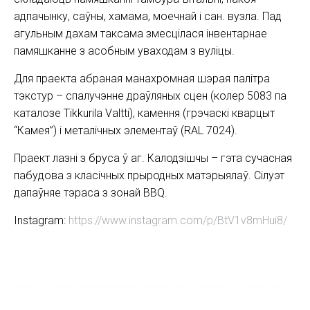
адпачынку, саўны, хамама, моечнай і сан. вузла. Пад
агульным дахам таксама змесцілася інвентарнае
памяшканне з асобным уваходам з вуліцы.
Для праекта абраная манахромная шэрая палітра
тэкстур – спалучэнне драўляных сцен (колер 5083 па
каталозе Tikkurila Valtti), камення (грэчаскі кварцыт
“Камея”) і металічных элементаў (RAL 7024).
Праект лазні з бруса ў аг. Калодзішчы – гэта сучасная
пабудова з класічных прыродных матэрыялаў. Сілуэт
дапаўняе тэраса з зонай BBQ.
Instagram:
https://www.instagram.com/p/BtV1v8mHui8/