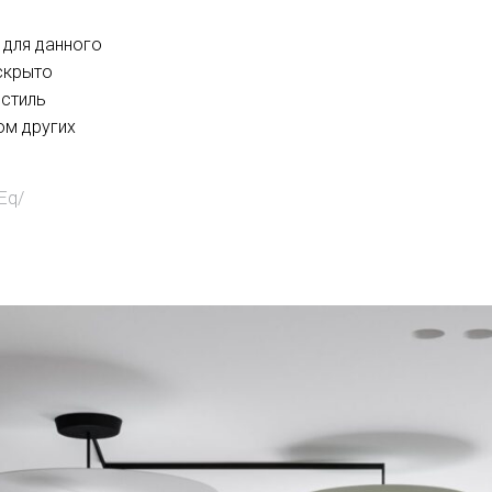
 для данного
скрыто
 стиль
ом других
Eq/