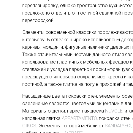
перепланировку, однако пространство кухни-сто
предложено отделить от гостиной сдвижной про
перегородкой.
Элементы современной классики прослеживаютс
интерьеру. В отделке широко использованы деко
карнизы, молдинги, фигурные наличники дверных 
Также отличительными чертами данного стиля явл
использование пластичных мебельных фасадов ку
стеллажей и укладка паркетной доски «французск
предыдущего интерьера сохранились: кресла и ка
гостиной, а также плитка на полу в прихожей и та
Насыщенные цвета покраски стен, элементы осве
озеленение являются цветовыми акцентами в дан
Материалы отделки: паркетная доска
NUVOLE
, ит
напольная плитка
APPARTAMENTO
, покраска стен 
OIKOS
. Элементы готовой мебели от
SANDALYECI