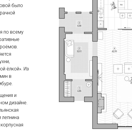
ловой было
зрачной
я по всему
ративные
проёмов.
яется
хни,
ой ёлкой». Из
мин в
мбуре.
щения и
ном дизайне.
альянская
и лепнина
, корпусная