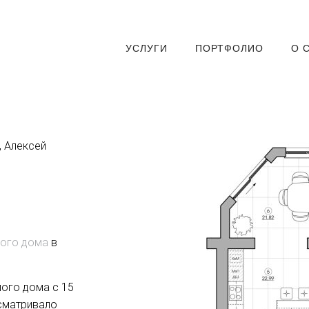
УСЛУГИ
ПОРТФОЛИО
О 
, Алексей
ного дома
в
ого дома с 15
усматривало