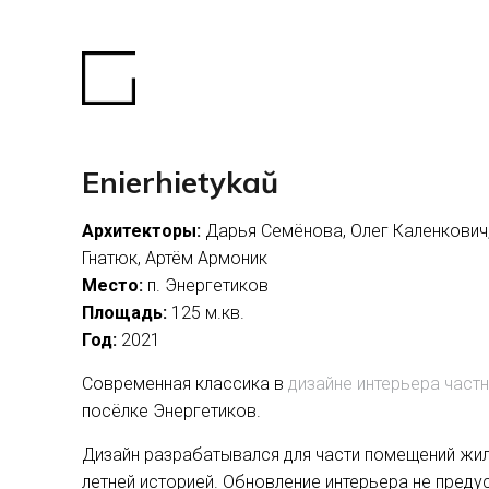
Enierhietykaŭ
Архитекторы:
Дарья Семёнова, Олег Каленкович
Гнатюк, Артём Армоник
Место:
п. Энергетиков
Площадь:
125 м.кв.
Год:
2021
Современная классика в
дизайне интерьера част
посёлке Энергетиков.
Дизайн разрабатывался для части помещений жил
летней историей. Обновление интерьера не пред