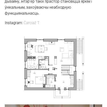
дызайну, інтэр’ер такіх прастор становіцца яркім і
ўнікальным, захоўваючы неабходную
функцыянальнасць.
Instagram:
Čarciaž T