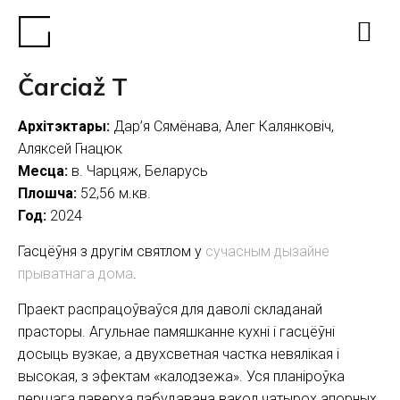
Čarciaž T
Архітэктары:
Дар’я Сямёнава, Алег Калянковіч,
Аляксей Гнацюк
Месца:
в. Чарцяж, Беларусь
Плошча:
52,56 м.кв.
Год:
2024
Гасцёўня з другім святлом у
сучасным дызайне
прыватнага дома
.
Праект распрацоўваўся для даволі складанай
прасторы. Агульнае памяшканне кухні і гасцёўні
досыць вузкае, а двухсветная частка невялікая і
высокая, з эфектам «калодзежа». Уся планіроўка
першага паверха пабудавана вакол чатырох апорных