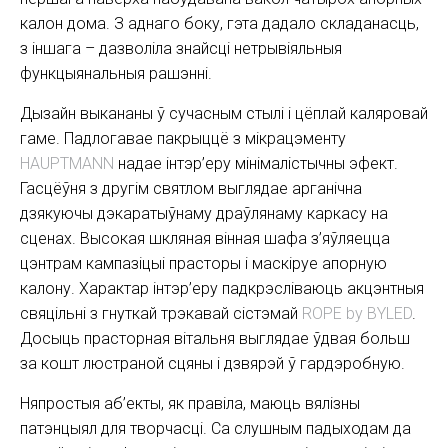
калон дома. З аднаго боку, гэта дадало складанасць,
з іншага – дазволіла знайсці нетрывіяльныя
функцыянальныя рашэнні.
Дызайн выкананы ў сучасным стылі і цёплай каляровай
гаме. Падлогавае пакрыццё з мікрацэменту
HAUPTMANN
надае інтэр’еру мінімалістычны эфект.
Гасцёўня з другім святлом выглядае арганічна
дзякуючы дэкаратыўнаму драўлянаму каркасу на
сценах. Высокая шкляная вінная шафа з’яўляецца
цэнтрам кампазіцыі прасторы і маскіруе апорную
калону. Характар ​​інтэр’еру падкрэсліваюць акцэнтныя
свяцільні з гнуткай трэкавай сістэмай
ROPE by BYLED
.
Досыць прасторная вітальня выглядае ўдвая больш
за кошт люстраной сцяны і дзвярэй ў гардэробную.
Няпростыя аб’екты, як правіла, маюць вялізны
патэнцыял для творчасці. Са слушным падыходам да