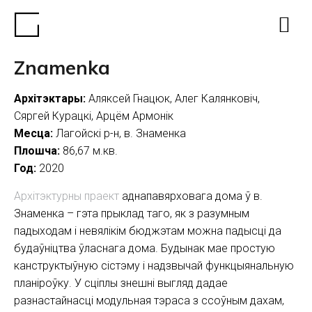
Znamenka
Архітэктары:
Аляксей Гнацюк, Алег Калянковіч,
Сяргей Курацкі, Арцём Армонік
Месца:
Лагойскі р-н, в. Знаменка
Плошча:
86,67 м.кв.
Год:
2020
Архітэктурны праект
аднапавярховага дома ў в.
Знаменка – гэта прыклад таго, як з разумным
падыходам і невялікім бюджэтам можна падысці да
будаўніцтва ўласнага дома. Будынак мае простую
канструктыўную сістэму і надзвычай функцыянальную
планіроўку. У сціплы знешні выгляд дадае
разнастайнасці модульная тэраса з ссоўным дахам,