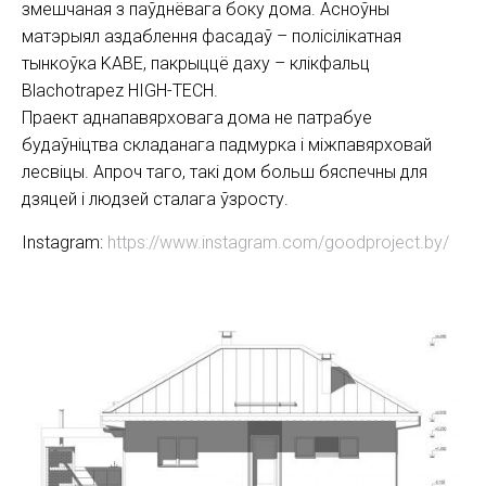
змешчаная з паўднёвага боку дома. Асноўны
матэрыял аздаблення фасадаў – полісілікатная
тынкоўка KABE, пакрыццё даху – клікфальц
Blachotrapez HIGH-TECH.
Праект аднапавярховага дома не патрабуе
будаўніцтва складанага падмурка і міжпавярховай
лесвіцы. Апроч таго, такі дом больш бяспечны для
дзяцей і людзей сталага ўзросту.
Instagram:
https://www.instagram.com/goodproject.by/