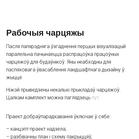
Рабочыя чарцяжы
Пасля папярэдняга ўзгаднення першых візуалізацый
паралельна пачынаецца распрацоўка працоўных
чарцяжоў для будаўнікоў. Яны неабходны для
паспяховага ўвасаблення ландшафтнага дызайну ў
жыццё.
Ніжэй прыведзены некалькі прыкладаў чарцяжоў.
Цалкам камплект можна паглядзець
тут
.
Праект добраўпарадкавання ўключае ў сябе:
– канцэпт-праект надзела;
– разбівачны план і схему пакрыццяў;