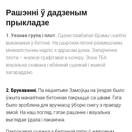
Рашэнні ў дадзеным
прыкладзе
1. Уязная група і плот.
Сценкі паабапал брамы і каліткі
выкананыя ў бетоне. На шырокім пілоне размешчаны
мінімалістычны надпіс з адрасам дома. Запаўненне
плота – жалюзі графітавага колеру. Зона ТБА
візуальна схавана габіённай сценкай і жывой
загараддзю.
2. Брукаванні.
Па ініцыятыве Замоўцы на ўездзе было
ўжыта маналітнае бетоннае пакрыццё са швамі. Гэта
было зроблена для зручнасці ўборкі снегу з праезду
зімой. На наш погляд, гэтае рашэнне і візуальна
выглядае ўдала і лаканічна.
Пакрокавая сцежка з бетоннай пліткі ў жвіровым