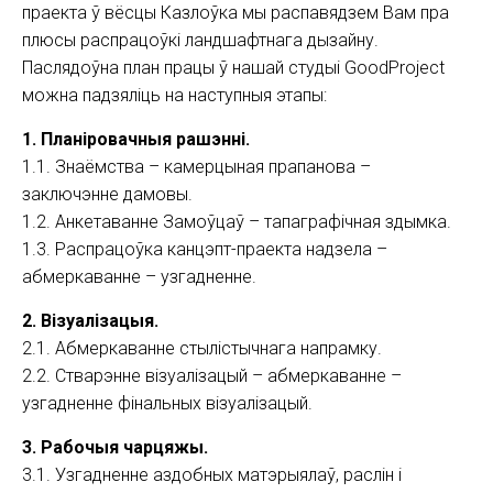
праекта ў вёсцы Казлоўка мы распавядзем Вам пра
плюсы распрацоўкі ландшафтнага дызайну.
Паслядоўна план працы ў нашай студыі GoodProject
можна падзяліць на наступныя этапы:
1. Планіровачныя рашэнні.
1.1. Знаёмства – камерцыная прапанова –
заключэнне дамовы.
1.2. Анкетаванне Замоўцаў – тапаграфічная здымка.
1.3. Распрацоўка канцэпт-праекта надзела –
абмеркаванне – узгадненне.
2. Візуалізацыя.
2.1. Абмеркаванне стылістычнага напрамку.
2.2. Стварэнне візуалізацый – абмеркаванне –
узгадненне фінальных візуалізацый.
3. Рабочыя чарцяжы.
3.1. Узгадненне аздобных матэрыялаў, раслін і