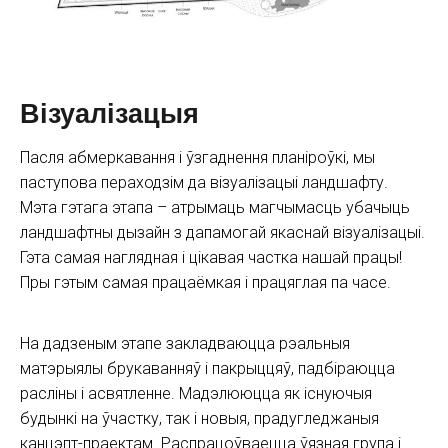
Візуалізацыя
Пасля абмеркавання і ўзгаднення планіроўкі, мы
паступова пераходзім да візуалізацыі ландшафту.
Мэта гэтага этапа – атрымаць магчымасць убачыць
ландшафтны дызайн з дапамогай якаснай візуалізацыі.
Гэта самая наглядная і цікавая частка нашай працы
!
Пры гэтым самая працаёмкая і працяглая па часе.
На дадзеным этапе закладваюцца рэальныя
матэрыялы брукаванняў і пакрыццяў, падбіраюцца
расліны і асвятленне. Мадэлююцца як існуючыя
будынкі на ўчастку, так і новыя, прадугледжаныя
канцэпт-праектам. Распрацоўваецца ўязная група і