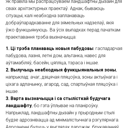
Як правіла мы распрацоўваем ландшафтны дызайн для
сваіх архітэктурных праектаў. Аднак, бываюць
сітуацыі, калі неабходна запланаваць
добраўпарадкаванне для зямельных надзелаў, якія
ўжо функцыянуюць. Ва ўсіх выпадках перад пачаткам
праектавання трэба вызначыцца:
1. Ці трэба планаваць новыя пабудовы
: гаспадарчая
пабудова, лазня, летні дом, альтанка, навес для
аўтамабіляў, басейн, цяпліца, тэраса і іншае.
2. Вылучыць неабходныя функцыянальныя зоны
,
напрыклад: ачаг, дзіцячая пляцоўка, зоны актыўнага і
ціхага адпачынку, агарод, сад, спартыўная пляцоўка і
іншае.
3. Варта вызначыцца і са стылісткай будучага
ландшафту
, бо гэта ўплывае на планіроўку.
Напрыклад, ландшафтны дызайн у прыродным стылі
будзе адрознівацца ад мінімалістычнага рэгулярнага.
Адрозненні будуць у выглядах дарожак, брукаванняў,