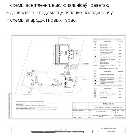
– схемы асвятлення, выключальнікаў і разетак;
– дэндраплан і ведамасць зялёных насаджэнняў;
– схемы агародж і новых тэрас.