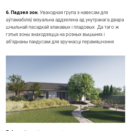
6. Падзел зон.
Уваходная група з навесам для
аўтамабіляў візуальна аддзелена ад унутранага двара
шчыльнай пасадкай злакавых і пладовых. Да таго ж
гэтыя зоны знаходзяцца на розных вышынях і
аб’яднаны пандусамі для зручнасці перамяшчэння.