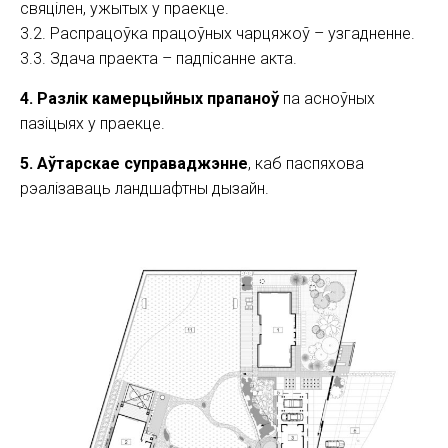
свяцілен, ужытых у праекце.
3.2. Распрацоўка працоўных чарцяжоў – узгадненне.
3.3. Здача праекта – падпісанне акта.
4. Разлік камерцыйных прапаноў
па асноўных
пазіцыях у праекце.
5. Аўтарскае суправаджэнне
, каб паспяхова
рэалізаваць ландшафтны дызайн.