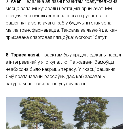
7. Ачаг
. Недалёка ад лазні праектам прадугледжана
месца адпачынку: арэлі і нестацыянарны ачаг. Мы
спецыяльна сышлі ад маналітнага і грувасткага
рашэння па зоне ачага, каб у будучыні гэтая зона
магла трансфармавацца. Таксама за лазняй цалкам
прыхавана спартовая пляцоўка: workout і батут.
8. Тэраса лазні.
Праектам быў прадугледжаны насціл
з інтэграванай у яго купаллю. Па жаданні Замоўцы
неабходна было накрыць тэрасу. У якасці рашэння
быў прапанаваны рассоўны дах, каб захаваць
натуральнае асвятленне ўнутры лазні.