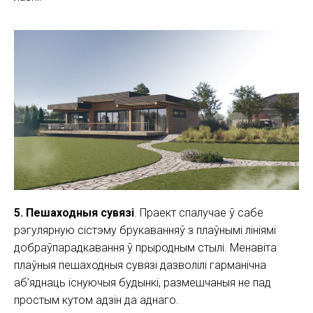
5. Пешаходныя сувязі
. Праект спалучае ў сабе
рэгулярную сістэму брукаванняў з плаўнымі лініямі
добраўпарадкавання ў прыродным стылі. Менавіта
плаўныя пешаходныя сувязі дазволілі гарманічна
аб’яднаць існуючыя будынкі, размешчаныя не пад
простым кутом адзін да аднаго.