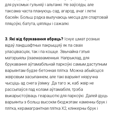
для рухомых гульняў і альтанкі. Не заўсёды, але
таксама часта плануюць сад, агарод, ачаг і летні
басейн. Больш рэдка вылучаюць месца для спартовай
пляцоўкі, батута, цяпліцы і сажалкі.
3
. Які від брукавання абраць?
Існуе шмат розных
відаў ландшафтных пакрыццяў як па сваіх
уласцівасцях, так і па кошце. Звычайна гэтыя
матэрыялы ўзаемазаменныя. Напрыклад, для
брукавання аўтамабільнай паркоўкі самым даступным
варыянтам будзе бетонная плітка. Можна абыйсціся
жвіровым засыпаннем, але такі варыянт нязручна
чысціць ад снега ўзімку. Да таго ж, каб жвір не
рассыпаўся пад коламі аўтамабіля, трэба
выкарыстоўваць геарашоткі для паркоўкі. Далей ідуць
варыянты з больш высокім бюджэтам: каменны брук і
плітка, керамагранітная плітка Х2, клінкерны брук і