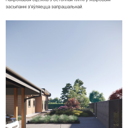
засыпанні з’яўляецца запрашальнай.