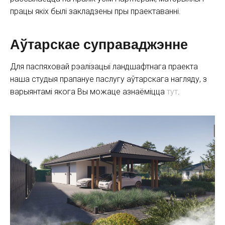
працы якіх былі закладзены пры праектаванні.
Аўтарскае суправаджэнне
Для паспяховай рэалізацыі ландшафтнага праекта
наша студыя прапануе паслугу аўтарскага нагляду, з
варыянтамі якога Вы можаце азнаёміцца
тут
.