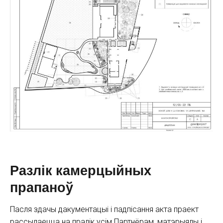
Разлік камерцыйных
прапаноў
Пасля здачы дакументацыі і падпісання акта праект
рассылаецца на пралік усім Партнёрам, матэрыялы і