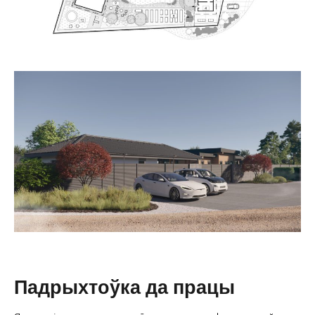
Падрыхтоўка да працы