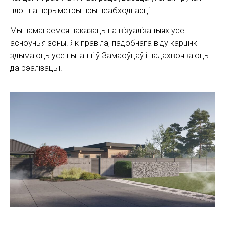
плот па перыметры пры неабходнасці.
Мы намагаемся паказаць на візуалізацыях усе
асноўныя зоны. Як правіла, падобнага віду карцінкі
здымаюць усе пытанні ў Замаоўцаў і падахвочваюць
да рэалізацыі!