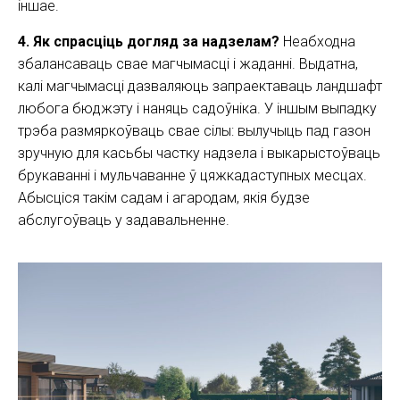
іншае.
4. Як спрасціць догляд за надзелам?
Неабходна
збалансаваць свае магчымасці і жаданні. Выдатна,
калі магчымасці дазваляюць запраектаваць ландшафт
любога бюджэту і наняць садоўніка. У іншым выпадку
трэба размяркоўваць свае сілы: вылучыць пад газон
зручную для касьбы частку надзела і выкарыстоўваць
брукаванні і мульчаванне ў цяжкадаступных месцах.
Абысціся такім садам і агародам, якія будзе
абслугоўваць у задавальненне.