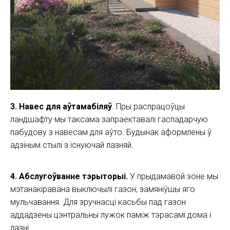
3. Навес для аўтамабіляў
. Пры распрацоўцы
ландшафту мы таксама запраектавалі гаспадарчую
пабудову з навесам для аўто. Будынак аформлены ў
адзіным стылі з існуючай лазняй.
4. Абслугоўванне тэрыторыі.
У прыдамавой зоне мы
мэтанакіравана выключылі газон, замяніўшы яго
мульчавання. Для зручнасці касьбы пад газон
аддадзены цэнтральны лужок паміж тэрасамі дома і
лазні.