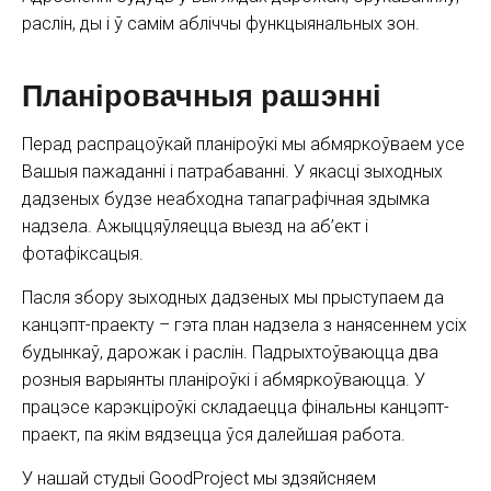
раслін, ды і ў самім абліччы функцыянальных зон.
Планіровачныя рашэнні
Перад распрацоўкай планіроўкі мы абмяркоўваем усе
Вашыя пажаданні і патрабаванні. У якасці зыходных
дадзеных будзе неабходна тапаграфічная здымка
надзела. Ажыццяўляецца выезд на аб’ект і
фотафіксацыя.
Пасля збору зыходных дадзеных мы прыступаем да
канцэпт-праекту – гэта план надзела з нанясеннем усіх
будынкаў, дарожак і раслін. Падрыхтоўваюцца два
розныя варыянты планіроўкі і абмяркоўваюцца. У
працэсе карэкціроўкі складаецца фінальны канцэпт-
праект, па якім вядзецца ўся далейшая работа.
У нашай студыі GoodProject мы здзяйсняем