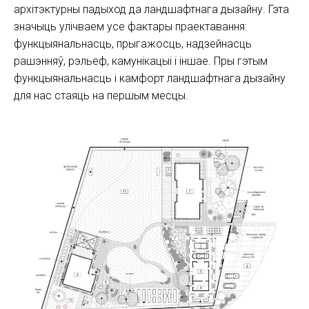
архітэктурны падыход да ландшафтнага дызайну. Гэта
значыць улічваем усе фактары праектавання:
функцыянальнасць, прыгажосць, надзейнасць
рашэнняў, рэльеф, камунікацыі і іншае. Пры гэтым
функцыянальнасць і камфорт ландшафтнага дызайну
для нас стаяць на першым месцы.