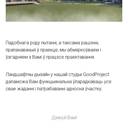
Падобнага роду пытанні, а таксама рашэнні,
прапанаваныя ў праекце, мы абмяркоўваем і
ўзгадняем з Вамі ў працэсе праектавання.
Ландшафтны дызайн у нашай студыі GoodProject
дапаможа Вам функцыянальна ўпарадкаваць усе
свае жаданні і патрабаванні адносна ўчастку.
Дзякуй Вам!