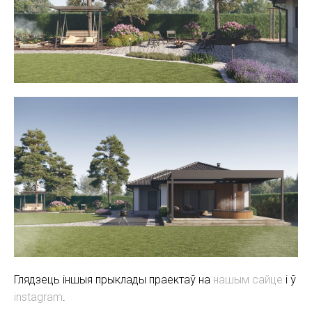
Глядзець іншыя прыклады праектаў на
нашым сайце
і ў
instagram
.