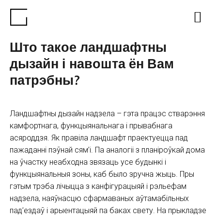
Што такое ландшафтны
дызайн і навошта ён Вам
патрэбны?
Ландшафтны дызайн надзела – гэта працэс стварэння
камфортнага, функцыянальнага і прывабнага
асяроддзя. Як правіла ландшафт праектуецца пад
пажаданні пэўнай сям’і. Па аналогіі з планіроўкай дома
на ўчастку неабходна звязаць усе будынкі і
функцыянальныя зоны, каб было зручна жыць. Пры
гэтым трэба лічыцца з канфігурацыяй і рэльефам
надзела, наяўнасцю сфармаваных аўтамабільных
пад’ездаў і арыентацыяй па баках свету. На прыкладзе