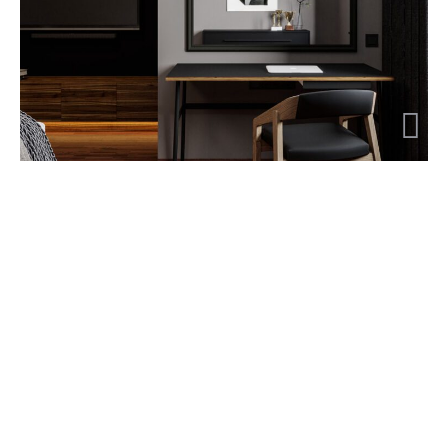
Дзякуй Вам!
→ Глядзець наступны праект