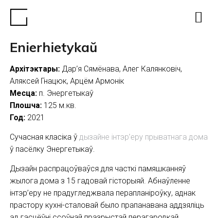
Enierhietykaŭ
Архітэктары:
Дар’я Сямёнава, Алег Калянковіч,
Аляксей Гнацюк, Арцём Армонік
Месца:
п. Энергетыкаў
Плошча:
125 м.кв.
Год:
2021
Сучасная класіка ў
дызайне інтэр’еру прыватнага дома
ў пасёлку Энергетыкаў.
Дызайн распрацоўваўся для часткі памяшканняў
жылога дома з 15 гадовай гісторыяй. Абнаўленне
інтэр’еру не прадугледжвала перапланіроўку, аднак
прастору кухні-сталовай было прапанавана аддзяліць
ад гасцёўні ссоўнай празрыстай перагародкай.