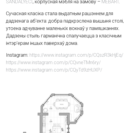
SANDALYECI
, корпусная мэбля на замову –
MEBART
.
Сучасная класіка стала выдатным рашэннем для
дадзенага аб’екта: добра падкрэслена вышыня столі,
утоена адчуванне маленькіх вокнаў у памяшканнях.
Дадзены стыль гарманічна спалучаецца з класічным
інтэр’ерам іншых паверхаў дома.
Instagram:
https://www.instagram.com/p/CQszR3kHjEq/
https://www.instagram.com/p/CQvneTMn6ry/
https://www.instagram.com/p/CQyTd9zHUXP/