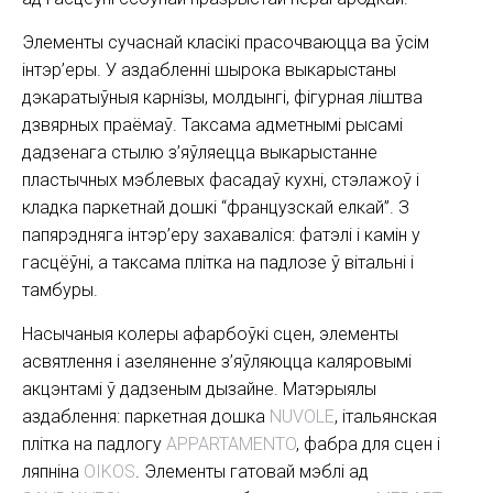
Элементы сучаснай класікі прасочваюцца ва ўсім
інтэр’еры. У аздабленні шырока выкарыстаны
дэкаратыўныя карнізы, молдынгі, фігурная ліштва
дзвярных праёмаў. Таксама адметнымі рысамі
дадзенага стылю з’яўляецца выкарыстанне
пластычных мэблевых фасадаў кухні, стэлажоў і
кладка паркетнай дошкі “французскай елкай”. З
папярэдняга інтэр’еру захаваліся: фатэлі і камін у
гасцёўні, а таксама плітка на падлозе ў вітальні і
тамбуры.
Насычаныя колеры афарбоўкі сцен, элементы
асвятлення і азеляненне з’яўляюцца каляровымі
акцэнтамі ў дадзеным дызайне. Матэрыялы
аздаблення: паркетная дошка
NUVOLE
, італьянская
плітка на падлогу
APPARTAMENTO
, фабра для сцен і
ляпніна
OIKOS
. Элементы гатовай мэблі ад