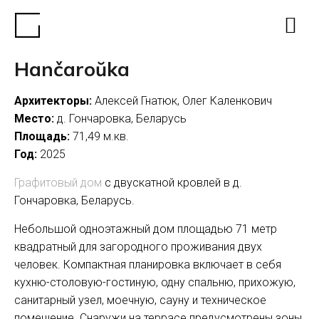
Hančaroŭka
Архитекторы:
Алексей Гнатюк, Олег Каленкович
Место:
д. Гончаровка, Беларусь
Площадь:
71,49 м.кв.
Год:
2025
Графитовый дом
с двускатной кровлей в д.
Гончаровка, Беларусь.
Небольшой одноэтажный дом площадью 71 метр
квадратный для загородного проживания двух
человек. Компактная планировка включает в себя
кухню-столовую-гостиную, одну спальню, прихожую,
санитарный узел, моечную, сауну и техническое
помещение. Снаружи на террасе предусмотрены зоны