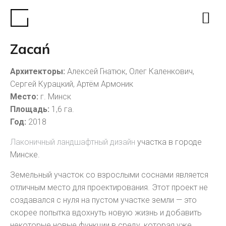
Zacań
Архитекторы:
Алексей Гнатюк, Олег Каленкович,
Сергей Курацкий, Артём Армоник
Место:
г. Минск
Площадь:
1,6 га.
Год:
2018
Лаконичный ландшафтный дизайн
участка в городе
Минске.
Земельный участок со взрослыми соснами является
отличным место для проектирования. Этот проект не
создавался с нуля на пустом участке земли — это
скорее попытка вдохнуть новую жизнь и добавить
некоторые новые функции в среду, которая уже