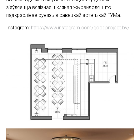
з’яўляецца вялізная шкляная жырандоля, што
падкрэслівае сувязь з савецкай эстэтыкай ГУМа.
Instagram:
https://www.instagram.com/goodproject.by/