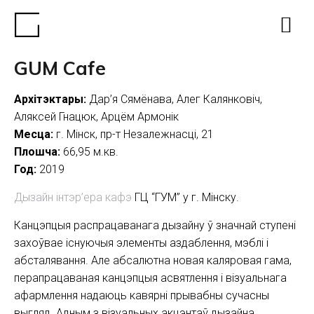
GUM Cafe
Архітэктары:
Дар’я Сямёнава, Алег Калянковіч,
Аляксей Гнацюк, Арцём Армонік
Месца:
г. Мінск, пр-т Незалежнасці, 21
Плошча:
66,95 м.кв.
Год:
2019
Дызайн інтэр’ера кафэ
ГЦ “ГУМ” у г. Мінску.
Канцэпцыя распрацаванага дызайну ў значнай ступені
захоўвае існуючыя элементы аздаблення, мэблі і
абсталявання. Але абсалютна новая каляровая гама,
перапрацаваная канцэпцыя асвятлення і візуальнага
афармлення надаюць кавярні прывабны сучасны
выгляд. Адным з візуальных акцэнтаў дызайна