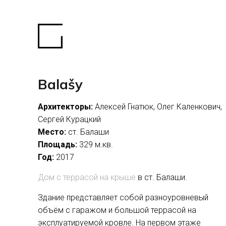
Balašy
Архитекторы:
Алексей Гнатюк, Олег Каленкович,
Сергей Курацкий
Место:
ст. Балаши
Площадь:
329 м.кв.
Год:
2017
Дом с террасой на крыше
в ст. Балаши.
Здание представляет собой разноуровневый
объём с гаражом и большой террасой на
эксплуатируемой кровле. На первом этаже