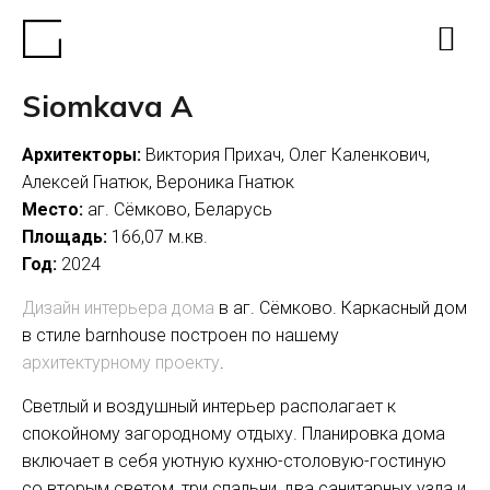
Siomkava A
Архитекторы:
Виктория Прихач, Олег Каленкович,
Алексей Гнатюк, Вероника Гнатюк
Место:
аг. Сёмково, Беларусь
Площадь:
166,07 м.кв.
Год:
2024
Дизайн интерьера дома
в аг. Сёмково. Каркасный дом
в стиле barnhouse построен по нашему
архитектурному проекту
.
Светлый и воздушный интерьер располагает к
спокойному загородному отдыху. Планировка дома
включает в себя уютную кухню-столовую-гостиную
со вторым светом, три спальни, два санитарных узла и